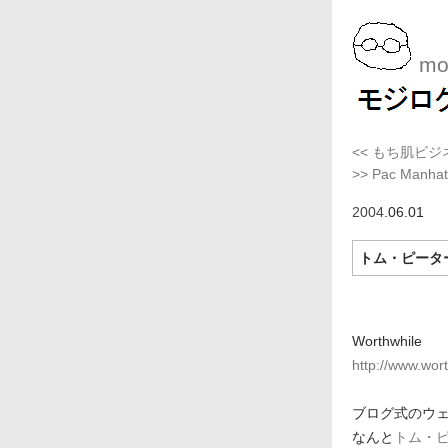
moj
<< もち肌ビ
>> Pac Manhat
2004
.06.01
トム・ピーター
Worthwhile
http://www.wo
ブログ式のウ
なんと
トム・