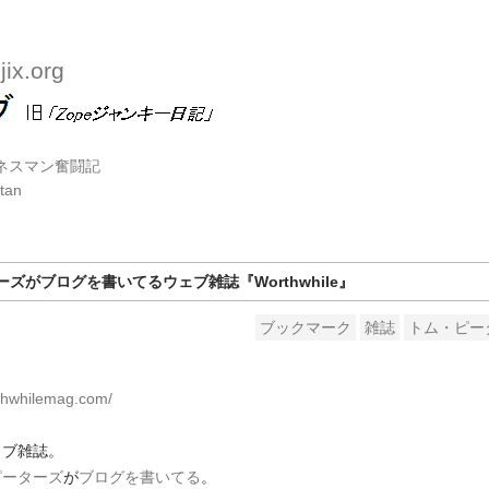
ix.org
ジネスマン奮闘記
tan
ズがブログを書いてるウェブ雑誌『Worthwhile』
ブックマーク
雑誌
トム・ピー
rthwhilemag.com/
ェブ雑誌。
ピーターズ
が
ブログを書いてる
。