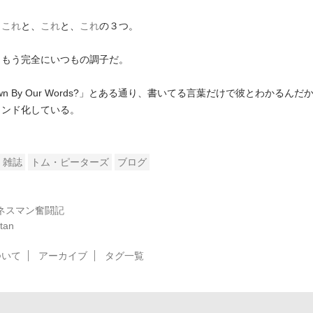
、
これ
と、
これ
と、
これ
の３つ。
、もう完全にいつもの調子だ。
Known By Our Words?」とある通り、書いてる言葉だけで彼とわかるん
ランド化している。
雑誌
トム・ピーターズ
ブログ
ジネスマン奮闘記
tan
ついて
アーカイブ
タグ一覧