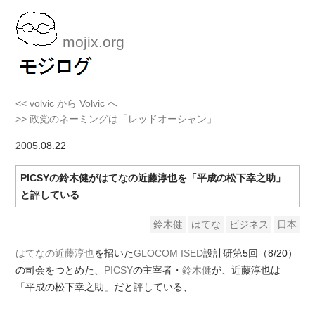
mojix.org
<< volvic から Volvic へ
>> 政党のネーミングは「レッドオーシャン」
2005
.08.22
PICSYの鈴木健がはてなの近藤淳也を「平成の松下幸之助」
と評している
鈴木健
はてな
ビジネス
日本
はてなの近藤淳也
を招いた
GLOCOM ISED
設計研第5回（8/20）
の司会をつとめた、
PICSY
の主宰者・
鈴木健
が、近藤淳也は
「平成の松下幸之助」だと評している、