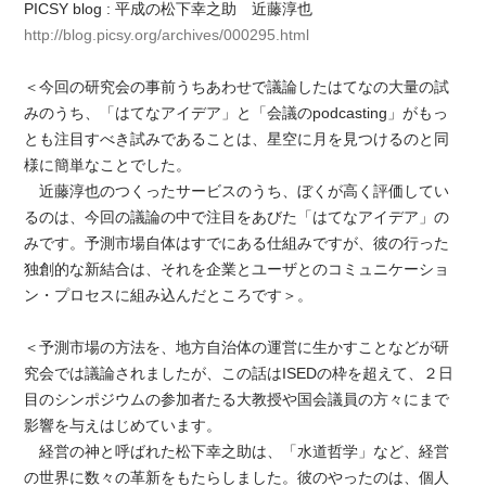
PICSY blog : 平成の松下幸之助 近藤淳也
http://blog.picsy.org/archives/000295.html
＜今回の研究会の事前うちあわせで議論したはてなの大量の試
みのうち、「はてなアイデア」と「会議のpodcasting」がもっ
とも注目すべき試みであることは、星空に月を見つけるのと同
様に簡単なことでした。
近藤淳也のつくったサービスのうち、ぼくが高く評価してい
るのは、今回の議論の中で注目をあびた「はてなアイデア」の
みです。予測市場自体はすでにある仕組みですが、彼の行った
独創的な新結合は、それを企業とユーザとのコミュニケーショ
ン・プロセスに組み込んだところです＞。
＜予測市場の方法を、地方自治体の運営に生かすことなどが研
究会では議論されましたが、この話はISEDの枠を超えて、２日
目のシンポジウムの参加者たる大教授や国会議員の方々にまで
影響を与えはじめています。
経営の神と呼ばれた松下幸之助は、「水道哲学」など、経営
の世界に数々の革新をもたらしました。彼のやったのは、個人