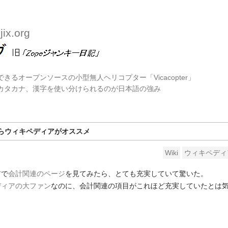
ix.org
できるオープンソースの小型無人ヘリコプター「Vicacopter」
、カタカナ、漢字を使い分けられるのが日本語の強み
らウィキペディアがオススメ
Wiki
ウィキペディ
アで
会計関連のページ
を見てみたら、とても充実していて驚いた。
ディアの大ファン
なのに、会計関連の項目がこれほど充実していたとは