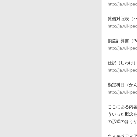
http://ja.wi
貸借対照表（バ
http://ja.w
損益計算書（P/
http://ja.w
仕訳（しわけ
http://ja.wik
勘定科目（か
http://ja.wi
ここにある内
ういった概念
の形式のほう
ウィキペディア