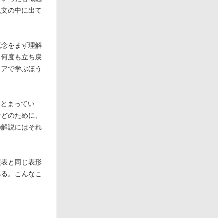
説文の中に出て
概念をまず理解
、何度も立ち戻
ィアで学ぶほう
まとまってい
などのために、
の解説にはそれ
照表と同じ表形
ある。こんなこ