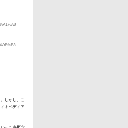
8%A1%A8
6%9B%B8
る。しかし、こ
ウィキペディア
といった各概念