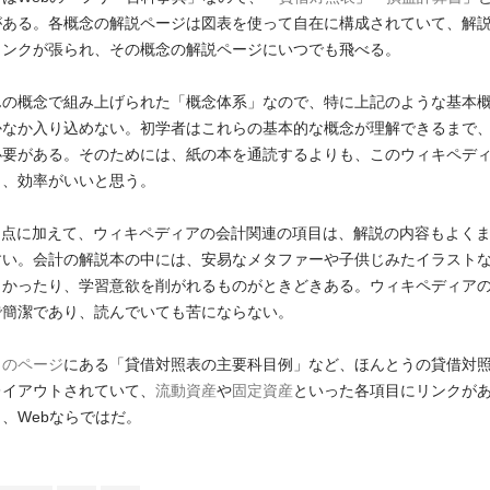
がある。各概念の解説ページは図表を使って自在に構成されていて、解
リンクが張られ、その概念の解説ページにいつでも飛べる。
んの概念で組み上げられた「概念体系」なので、特に上記のような基本
かなか入り込めない。初学者はこれらの基本的な概念が理解できるまで
必要がある。そのためには、紙の本を通読するよりも、このウィキペデ
く、効率がいいと思う。
iの利点に加えて、ウィキペディアの会計関連の項目は、解説の内容もよく
すい。会計の解説本の中には、安易なメタファーや子供じみたイラスト
くかったり、学習意欲を削がれるものがときどきある。ウィキペディア
で簡潔であり、読んでいても苦にならない。
」のページ
にある「貸借対照表の主要科目例」など、ほんとうの貸借対
レイアウトされていて、
流動資産
や
固定資産
といった各項目にリンクが
、Webならではだ。