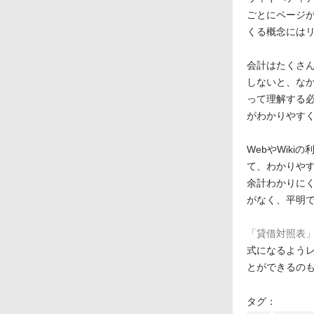
ごとにページ
くる概念には
会計はたくさ
しないと、な
って理解する
がわかりやす
WebやWik
て、わかりや
余計わかりに
がなく、平明
「貸借対照表
式になるよう
とができるのも
タグ：