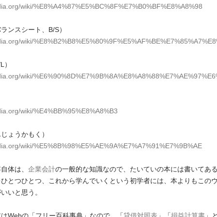
kipedia.org/wiki/%E8%A4%87%E5%BC%8F%E7%B0%BF%E8%A8%98
ランスシート、B/S）
ikipedia.org/wiki/%E8%B2%B8%E5%80%9F%E5%AF%BE%E7%85%A7%E
L）
ikipedia.org/wiki/%E6%90%8D%E7%9B%8A%E8%A8%88%E7%AE%97%E
）
ipedia.org/wiki/%E4%BB%95%E8%A8%B3
んじょうかもく）
kipedia.org/wiki/%E5%8B%98%E5%AE%9A%E7%A7%91%E7%9B%AE
容自体は、
企業会計
の一般的な知識なので、たいていの本には書いてあ
をひとつひとつ、これから学んでいくという初学者には、本よりもこの
がいいと思う。
はWebの「フリー百科事典」なので、「
貸借対照表
」「
損益計算書
」