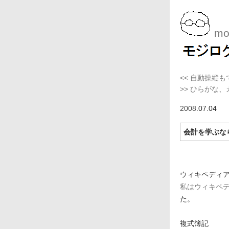
moj
<< 自動操縦も
>> ひらがな
2008
.07.04
会計を学ぶな
ウィキペディ
私はウィキペ
た。
複式簿記