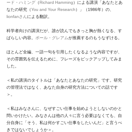
ード・ハミング
（
Richard Hamming
）による講演「あなたとあ
なたの研究（
You and Your Research
）」（1986年）の、
lionfanさん
による翻訳。
科学者向けの講演だが、誰が読んでもきっと胸が熱くなる、す
ばらしい内容。
ポール・グレアム
が推薦するのもうなずける。
ほとんど全編、一語一句を引用したくなるような内容ですが、
その雰囲気を伝えるために、フレーズをピックアップしてみま
した。
＜私の講演のタイトルは「あなたとあなたの研究」です。研究
の管理法ではなく、あなた自身の研究方法についての話です
＞。
＜私はみなさんに、なぜすごい仕事を始めようとしないのかと
問いかけたい。みなさんは他の人々に言う必要はなくても、自
分自身に「そう、私は何かすごい仕事をしたいんだ」と言うべ
きではないでしょうか＞。