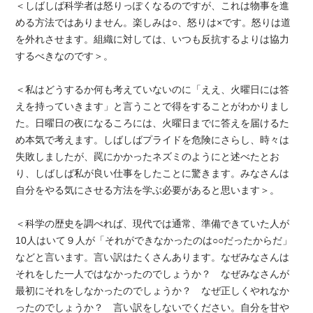
＜しばしば科学者は怒りっぽくなるのですが、これは物事を進
める方法ではありません。楽しみは○、怒りは×です。怒りは道
を外れさせます。組織に対しては、いつも反抗するよりは協力
するべきなのです＞。
＜私はどうするか何も考えていないのに「ええ、火曜日には答
えを持っていきます」と言うことで得をすることがわかりまし
た。日曜日の夜になるころには、火曜日までに答えを届けるた
め本気で考えます。しばしばプライドを危険にさらし、時々は
失敗しましたが、罠にかかったネズミのようにと述べたとお
り、しばしば私が良い仕事をしたことに驚きます。みなさんは
自分をやる気にさせる方法を学ぶ必要があると思います＞。
＜科学の歴史を調べれば、現代では通常、準備できていた人が
10人はいて９人が「それができなかったのは○○だったからだ」
などと言います。言い訳はたくさんあります。なぜみなさんは
それをした一人ではなかったのでしょうか？ なぜみなさんが
最初にそれをしなかったのでしょうか？ なぜ正しくやれなか
ったのでしょうか？ 言い訳をしないでください。自分を甘や