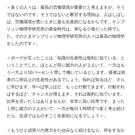
＜多くの人々は、最高の労働環境が重要だと考えますが、そう
ではないのです。そうではないと断言する理由は、人はしばし
ば、労働環境が悪いときに最も生産的になるからです。ケンブ
リッジ物理学研究所の黄金時代は、単なる小屋だった時でし
た。そのときケンブリッジ物理学研究所の人々は最高の物理学
をしたのです＞。
＜ボーデが言ったことは「知識や生産性は複利に似ている」と
いうことでした。ほとんど同じ能力の人が２人いて、一方はも
う一方より10パーセント増しで働いているとします。後者は前
者の二倍以上の生産性があるでしょう。知れば知るほど、さら
に学びます。学べば学ぶほど、もっと行動できます。行動すれ
ばするほど、チャンスが増えます。それは複利に似ています。
比率を言いたくはありませんが、非常に高い比率です。まった
く同じ能力の２人がいて、一方が毎日１時間ずつ多く考え続け
たら、生涯ではものすごく生産的になるでしょう＞。
＜もうひと頑張りの努力をたゆみなく続けるなら、何をするか