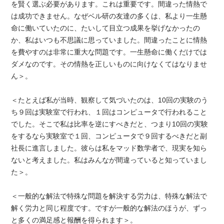
を賢く選ぶ必要があります。これは重要です。間違った情熱で
は成功できません。なぜベル研の友達の多くは、私より一生懸
命に働いていたのに、たいして目立つ成果を挙げなかったの
か、私はいつも不思議に思っていました。間違ったことに情熱
を費やすのは非常に重大な問題です。一生懸命に働くだけでは
ダメなのです。その情熱を正しいものに向けなくてはなりませ
ん＞。
＜たとえば私が当時、観察して気づいたのは、10回の実験のう
ち９回は実験室で行われ、１回はコンピュータで行われること
でした。そこで私は比率を逆にすべきだと、つまり10回の実験
をするなら実験室で１回、コンピュータで９回するべきだと副
社長に進言しました。彼らは私をマッド数学者で、現実を知ら
ないと考えました。私はみんなが間違っていると知っていまし
た＞。
＜一般的な解法で特殊な問題を解決する労力は、特殊な解法で
解く労力と同じ程度です。ですが一般的な解法のほうが、ずっ
と多くの満足感と報酬を得られます＞。