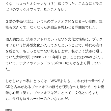
うな、ちょっとオシャレな（？）感じでした。こんなにガラス
ばりのブックオフって、見たことない。
２階の本売り場は、いつものブックオフ的なゆる～い空間。規
模も大きくて、なくなった原宿店を思わせる雰囲気でした。
個人的には、
渋谷クアトロ
というセゾン文化の場所に、ブック
オフという郊外型文化が入ってきたということで、時代の流れ
を感じて、ちょっとせつない気もします。私がよく渋谷に通っ
ていた大学の頃（1988～1990年頃）は、ここにはWAVEが入っ
ていて、テクノやアシッドジャズのCDなんかをよく買ってい
た。
しかしいまの私にとっては、WAVEよりも、これだけの量の中古
CDと古本があるブックオフのほうが便利なのも確かで、やや複
雑な心境（笑）。ブックオフは私にとって、文化というより
も、食料を買うスーパーみたいなものだ。
関連：