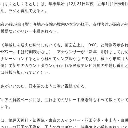
（ゆくとしくるとし）は、年末年始（12月31日深夜 - 翌年1月1日未
番組、ラジオ番組である＞。
、除夜の鐘が鳴り響く各地の寺院の境内や本堂の様子、参拝客達が深夜の
る模様などがリレー中継される＞。
て年越しを迎えた瞬間においても、画面左上に「0:00」と時刻表示さ
NHKワールドは時刻表示なし）、アナウンサーが「新年、明けましてお
とナレーションするという極めてシンプルなものであり、様々な形式（
通例）で新年のカウントダウンが行われる民放テレビ各局の年越し番組
ては時報も加わっていた）＞。
味さがいいのだ。日本茶のように渋い番組である。
ディアの解説ページには、これまでのリレー中継場所もすべて載ってい
ている。
所は、亀戸天神社・知恩院・東京スカイツリー・羽田空港・中山寺・白
イツリーや羽田の国際化、干支のウサギなど、時事ネタが反映されてい