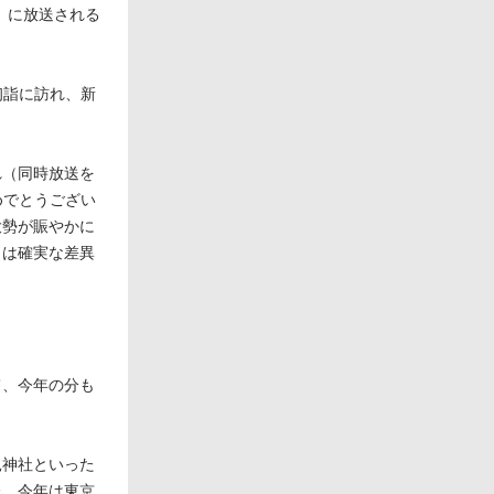
明）に放送される
初詣に訪れ、新
れ（同時放送を
めでとうござい
大勢が賑やかに
とは確実な差異
て、今年の分も
兎神社といった
た。今年は東京