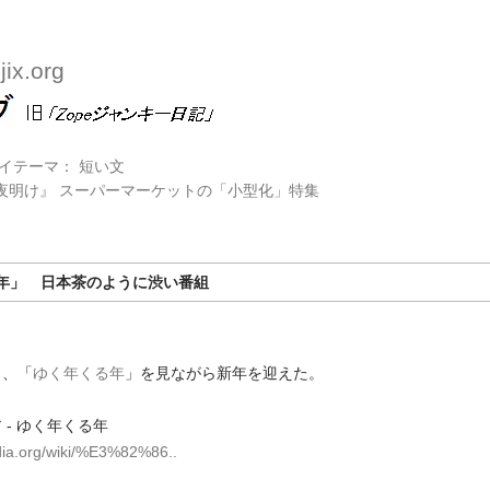
ix.org
のマイテーマ： 短い文
の夜明け』 スーパーマーケットの「小型化」特集
年」 日本茶のように渋い番組
り、「
ゆく年くる年
」を見ながら新年を迎えた。
 - ゆく年くる年
pedia.org/wiki/%E3%82%86..