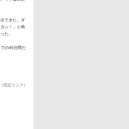
も出てきた。ダ
「カン！」と鳴
かった。
までの45分間だ
（固定リンク）