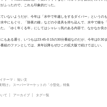
雪がふったので、これも印象的だった。
れていないようだが、今年は「水中で年越しをするダイバー」というの
で水中にもぐり、「除夜の鐘」などの小道具を持ち込んで、水中で鐘を
いた。「ゆく年くる年」にしてはシャレっ気のある内容で、なかなか良
もある通り、いつもは23:45-0:15の30分番組なのだが、今年は0:30
い番組のファンとしては、来年以降もぜひこの拡大版で続けてほしい。
のマイテーマ： 短い文
の夜明け』 スーパーマーケットの「小型化」特集
ついて
アーカイブ
タグ一覧