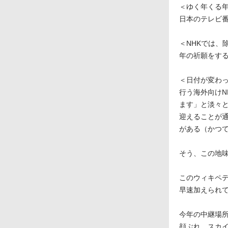
＜ゆく年くる年
日本のテレビ
＜NHKでは
年の祈願をす
＜日付が変わっ
行う海外向け
ます」と淡々
迎えることが
がある（かつ
そう、この地
このウィキペ
早速加えられ
今年の中継場
顔ぶれ。スカ