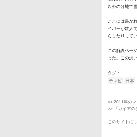
以外の各地で
ここには書か
イバーが数人
らしたりして
この解説ページに
った。この渋
タグ：
テレビ
日本
<< 2011年
>> 『ガイア
このサイトに