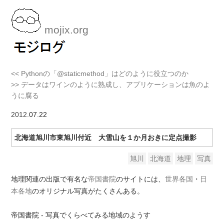
mojix.org
<< Pythonの「@staticmethod」はどのように役立つのか
>> データはワインのように熟成し、アプリケーションは魚のよ
うに腐る
2012
.07.22
北海道旭川市東旭川付近 大雪山を１か月おきに定点撮影
旭川
北海道
地理
写真
地理関連の出版で有名な
帝国書院
のサイトには、
世界各国
・
日
本各地
のオリジナル写真がたくさんある。
帝国書院 - 写真でくらべてみる地域のようす