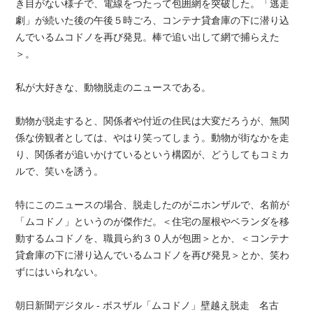
き目がない様子で、電線をつたって包囲網を突破した。「逃走
劇」が続いた後の午後５時ごろ、コンテナ貸倉庫の下に潜り込
んでいるムコドノを再び発見。棒で追い出して網で捕らえた
＞。
私が大好きな、動物脱走のニュースである。
動物が脱走すると、関係者や付近の住民は大変だろうが、無関
係な傍観者としては、やはり笑ってしまう。動物が街なかを走
り、関係者が追いかけているという構図が、どうしてもコミカ
ルで、笑いを誘う。
特にこのニュースの場合、脱走したのがニホンザルで、名前が
「ムコドノ」というのが傑作だ。＜住宅の屋根やベランダを移
動するムコドノを、職員ら約３０人が包囲＞とか、＜コンテナ
貸倉庫の下に潜り込んでいるムコドノを再び発見＞とか、笑わ
ずにはいられない。
朝日新聞デジタル - ボスザル「ムコドノ」壁越え脱走 名古