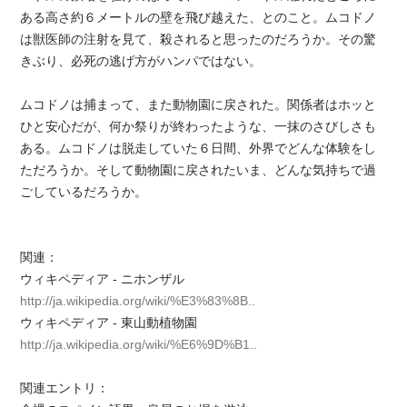
ある高さ約６メートルの壁を飛び越えた、とのこと。ムコドノ
は獣医師の注射を見て、殺されると思ったのだろうか。その驚
きぶり、必死の逃げ方がハンパではない。
ムコドノは捕まって、また動物園に戻された。関係者はホッと
ひと安心だが、何か祭りが終わったような、一抹のさびしさも
ある。ムコドノは脱走していた６日間、外界でどんな体験をし
ただろうか。そして動物園に戻されたいま、どんな気持ちで過
ごしているだろうか。
関連：
ウィキペディア - ニホンザル
http://ja.wikipedia.org/wiki/%E3%83%8B..
ウィキペディア - 東山動植物園
http://ja.wikipedia.org/wiki/%E6%9D%B1..
関連エントリ：