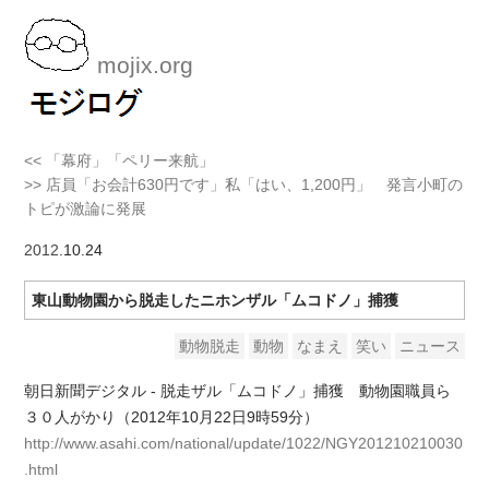
mojix.org
<< 「幕府」「ペリー来航」
>> 店員「お会計630円です」私「はい、1,200円」 発言小町の
トピが激論に発展
2012
.10.24
東山動物園から脱走したニホンザル「ムコドノ」捕獲
動物脱走
動物
なまえ
笑い
ニュース
朝日新聞デジタル - 脱走ザル「ムコドノ」捕獲 動物園職員ら
３０人がかり（2012年10月22日9時59分）
http://www.asahi.com/national/update/1022/NGY201210210030
.html