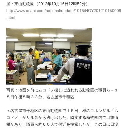
屋・東山動物園（2012年10月16日12時52分）
http://www.asahi.com/national/update/1015/NGY201210150009
.html
写真：地図を前にムコドノ捜しに追われる動物園の職員ら＝１
５日午後５時３３分、名古屋市千種区
＜名古屋市千種区の東山動物園で１５日、雄のニホンザル「ム
コドノ」がサル舎から逃げ出した。隣接する植物園内で目撃情
報があり、職員ら約６０人で付近を捜索したが、この日は日没