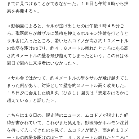
までに見つけることができなかった。１６日も午前６時から捜
索を再開する＞。
＜動物園によると、サルが逃げ出したのは午後１時４５分ご
ろ。獣医師らが雌ザルに繁殖を抑えるホルモン注射を打とうと
サル舎に入ったところ、驚いたムコドノが高さ約１０メートル
の鉄塔を駆けのぼり、約４．８メートル離れたところにある高
さ約６メートルの壁を飛び越えてしまったという。この日は休
園日で園内に来場者はいなかった＞。
＜サル舎ではかつて、約４メートルの壁をサルが飛び越えてし
まった例があり、対策として壁を約２メートル高く改良した。
１５日夕に会見した橋川央（ひさし）園長は「想定をはるかに
超えている」と話した＞。
こちらは１６日の、脱走時のニュース。ムコドノが脱走した経
緯が書かれていて、これがまた笑える。獣医師がホルモン注射
を持って入ってきたのを見て、ムコドノが驚き、高さ約１０メ
ートルの鉄塔を駆けのぼって、４．８メートル離れたところに