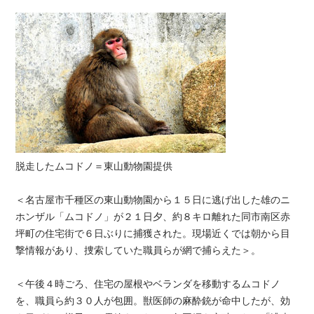
脱走したムコドノ＝東山動物園提供
＜名古屋市千種区の東山動物園から１５日に逃げ出した雄のニ
ホンザル「ムコドノ」が２１日夕、約８キロ離れた同市南区赤
坪町の住宅街で６日ぶりに捕獲された。現場近くでは朝から目
撃情報があり、捜索していた職員らが網で捕らえた＞。
＜午後４時ごろ、住宅の屋根やベランダを移動するムコドノ
を、職員ら約３０人が包囲。獣医師の麻酔銃が命中したが、効