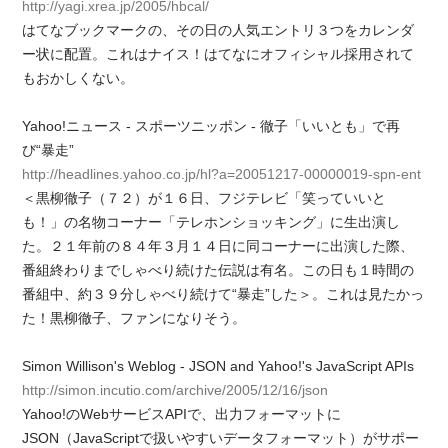
http://yagi.xrea.jp/2005/hbcal/
はてなブックマークの、その日の人気エントリ３つをカレンダ
ー状に配置。これはナイス！はてなにオフィシャル採用されて
もおかしくない。
Yahoo!ニュース - スポーツニッポン - 徹子「いいとも」で再
び“暴走”
http://headlines.yahoo.co.jp/hl?a=20051217-00000019-spn-ent
＜黒柳徹子（７２）が１６日、フジテレビ「笑っていいと
も！」の名物コーナー「テレホンショッキング」に生出演し
た。２１年前の８４年３月１４日に同コーナーに出演した際、
番組終わりまでしゃべり続けた伝説は有名。この日も１時間の
番組中、約３９分しゃべり続けて“暴走”した＞。これは見たかっ
た！黒柳徹子、ファンになりそう。
Simon Willison's Weblog - JSON and Yahoo!'s JavaScript APIs
http://simon.incutio.com/archive/2005/12/16/json
Yahoo!のWebサービスAPIで、出力フォーマットに
JSON（JavaScriptで扱いやすいデータフォーマット）がサポー