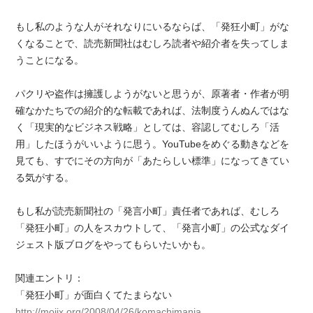
もし私のような人がそれなりにいるならば、「発狂小町」がな
くなることで、読売新聞社はむしろ読者や紹介者を失ってしま
うことになる。
パクリや盗作は擁護しようがないと思うが、原著者・作者が明
確なかたちでの紹介的な転載であれば、法制度うんぬんではな
く「現実的なビジネス戦略」としては、容認してむしろ「活
用」したほうがいいように思う。YouTubeをめぐる動きなどを
見ても、すでにその方向が「あたらしい標準」になってきてい
る気がする。
もし私が読売新聞社の「発言小町」責任者であれば、むしろ
「発狂小町」の人をスカウトして、「発言小町」の公式なダイ
ジェスト版ブログをやってもらいたいかも。
関連エントリ：
「発狂小町」が面白くてたまらない
http://mojix.org/2008/04/26/komachimania