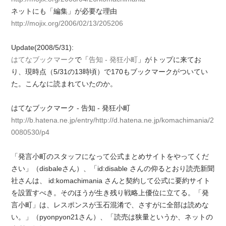
ネットにも「編集」が必要な理由
http://mojix.org/2006/02/13/205206
Update(2008/5/31):
はてなブックマーク
で「
告知 - 発狂小町
」がトップに来てお
り、現時点（5/31の13時頃）で170もブックマークがついてい
た。こんなに読まれていたのか。
はてなブックマーク - 告知 - 発狂小町
http://b.hatena.ne.jp/entry/http://d.hatena.ne.jp/komachimania/2
0080530/p4
「発言小町のスタッフになって公式まとめサイトをやってくだ
さい」（disbaleさん）、「id:disable さんの仰るとおり読売新聞
社さんは、 id:komachimania さんと契約して公式に要約サイト
を設置すべき。そのほうが生き残り戦略上優位に立てる。「発
言小町」は、レスポンスが玉石混淆で、さすがに全部は読めな
い。」（pyonpyon21さん）、「読売は狭量というか、ネットの