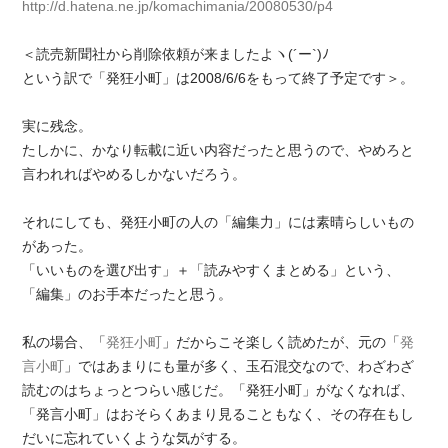
http://d.hatena.ne.jp/komachimania/20080530/p4
＜読売新聞社から削除依頼が来ましたよヽ(´ー`)ﾉ
という訳で「発狂小町」は2008/6/6をもって終了予定です＞。
実に残念。
たしかに、かなり転載に近い内容だったと思うので、やめろと
言われればやめるしかないだろう。
それにしても、発狂小町の人の「編集力」には素晴らしいもの
があった。
「いいものを選び出す」＋「読みやすくまとめる」という、
「編集」のお手本だったと思う。
私の場合、「
発狂小町
」だからこそ楽しく読めたが、元の「
発
言小町
」ではあまりにも量が多く、玉石混交なので、わざわざ
読むのはちょっとつらい感じだ。「発狂小町」がなくなれば、
「発言小町」はおそらくあまり見ることもなく、その存在もし
だいに忘れていくような気がする。