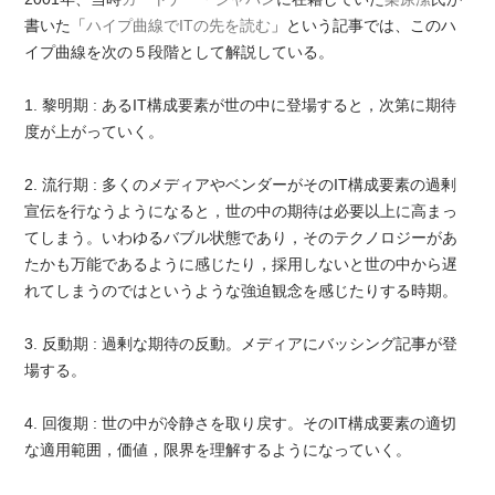
書いた「
ハイプ曲線でITの先を読む
」という記事では、このハ
イプ曲線を次の５段階として解説している。
1. 黎明期 : あるIT構成要素が世の中に登場すると，次第に期待
度が上がっていく。
2. 流行期 : 多くのメディアやベンダーがそのIT構成要素の過剰
宣伝を行なうようになると，世の中の期待は必要以上に高まっ
てしまう。いわゆるバブル状態であり，そのテクノロジーがあ
たかも万能であるように感じたり，採用しないと世の中から遅
れてしまうのではというような強迫観念を感じたりする時期。
3. 反動期 : 過剰な期待の反動。メディアにバッシング記事が登
場する。
4. 回復期 : 世の中が冷静さを取り戻す。そのIT構成要素の適切
な適用範囲，価値，限界を理解するようになっていく。