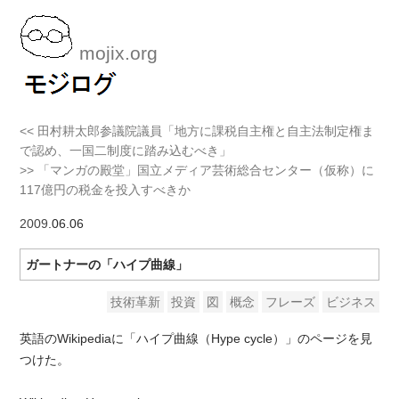
mojix.org
<< 田村耕太郎参議院議員「地方に課税自主権と自主法制定権ま
で認め、一国二制度に踏み込むべき」
>> 「マンガの殿堂」国立メディア芸術総合センター（仮称）に
117億円の税金を投入すべきか
2009
.06.06
ガートナーの「ハイプ曲線」
技術革新
投資
図
概念
フレーズ
ビジネス
英語のWikipediaに「ハイプ曲線（Hype cycle）」のページを見
つけた。