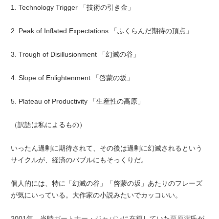
1. Technology Trigger 「技術の引き金」
2. Peak of Inflated Expectations 「ふくらんだ期待の頂点」
3. Trough of Disillusionment 「幻滅の谷」
4. Slope of Enlightenment 「啓蒙の坂」
5. Plateau of Productivity 「生産性の高原」
（訳語は私によるもの）
いったん過剰に期待されて、その後は過剰に幻滅されるという
サイクルが、経済のバブルにもそっくりだ。
個人的には、特に「幻滅の谷」「啓蒙の坂」あたりのフレーズ
が気にいっている。大作家の小説みたいでカッコいい。
2001年、当時
ガートナー・ジャパン
に在籍していた
栗原潔
氏が