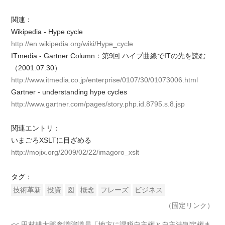
関連：
Wikipedia - Hype cycle
http://en.wikipedia.org/wiki/Hype_cycle
ITmedia - Gartner Column：第9回 ハイプ曲線でITの先を読む
（2001.07.30）
http://www.itmedia.co.jp/enterprise/0107/30/01073006.html
Gartner - understanding hype cycles
http://www.gartner.com/pages/story.php.id.8795.s.8.jsp
関連エントリ：
いまごろXSLTに目ざめる
http://mojix.org/2009/02/22/imagoro_xslt
タグ：
技術革新
投資
図
概念
フレーズ
ビジネス
（固定リンク）
<< 田村耕太郎参議院議員「地方に課税自主権と自主法制定権ま