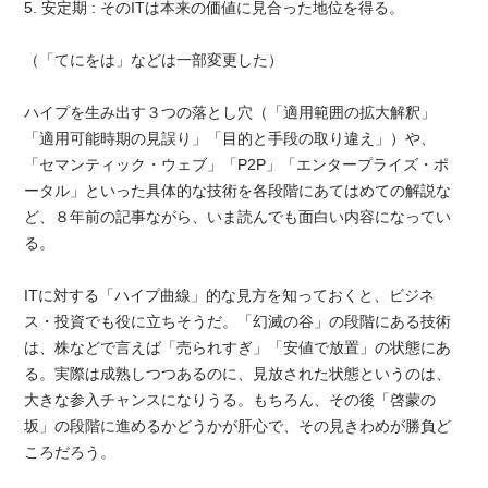
5. 安定期 : そのITは本来の価値に見合った地位を得る。
（「てにをは」などは一部変更した）
ハイプを生み出す３つの落とし穴（「適用範囲の拡大解釈」
「適用可能時期の見誤り」「目的と手段の取り違え」）や、
「セマンティック・ウェブ」「P2P」「エンタープライズ・ポ
ータル」といった具体的な技術を各段階にあてはめての解説な
ど、８年前の記事ながら、いま読んでも面白い内容になってい
る。
ITに対する「ハイプ曲線」的な見方を知っておくと、ビジネ
ス・投資でも役に立ちそうだ。「幻滅の谷」の段階にある技術
は、株などで言えば「売られすぎ」「安値で放置」の状態にあ
る。実際は成熟しつつあるのに、見放された状態というのは、
大きな参入チャンスになりうる。もちろん、その後「啓蒙の
坂」の段階に進めるかどうかが肝心で、その見きわめが勝負ど
ころだろう。