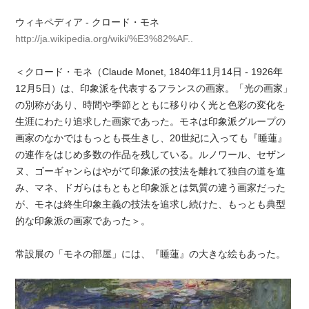
ウィキペディア - クロード・モネ
http://ja.wikipedia.org/wiki/%E3%82%AF..
＜クロード・モネ（Claude Monet, 1840年11月14日 - 1926年
12月5日）は、印象派を代表するフランスの画家。「光の画家」
の別称があり、時間や季節とともに移りゆく光と色彩の変化を
生涯にわたり追求した画家であった。モネは印象派グループの
画家のなかではもっとも長生きし、20世紀に入っても『睡蓮』
の連作をはじめ多数の作品を残している。ルノワール、セザン
ヌ、ゴーギャンらはやがて印象派の技法を離れて独自の道を進
み、マネ、ドガらはもともと印象派とは気質の違う画家だった
が、モネは終生印象主義の技法を追求し続けた、もっとも典型
的な印象派の画家であった＞。
常設展の「モネの部屋」には、『睡蓮』の大きな絵もあった。