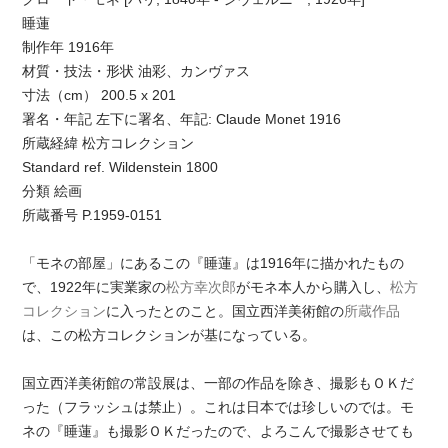
睡蓮
制作年 1916年
材質・技法・形状 油彩、カンヴァス
寸法（cm） 200.5 x 201
署名・年記 左下に署名、年記: Claude Monet 1916
所蔵経緯 松方コレクション
Standard ref. Wildenstein 1800
分類 絵画
所蔵番号 P.1959-0151
「モネの部屋」にあるこの『睡蓮』は1916年に描かれたもの
で、1922年に実業家の
松方幸次郎
がモネ本人から購入し、
松方
コレクション
に入ったとのこと。国立西洋美術館の
所蔵作品
は、この松方コレクションが基になっている。
国立西洋美術館の常設展は、一部の作品を除き、撮影もＯＫだ
った（フラッシュは禁止）。これは日本では珍しいのでは。モ
ネの『睡蓮』も撮影ＯＫだったので、よろこんで撮影させても