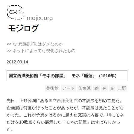
mojix.org
<< なぜ短縮URLはダメなのか
>> ネットによって可視化されたもの
2012
.09.14
国立西洋美術館「モネの部屋」 モネ『睡蓮』（1916年）
美術館
アート
印象派
絵
色
光
上野
先日、上野公園にある
国立西洋美術館
の常設展を初めて見た。
企画展は何度か行ったことがあったが、常設展は見たことがな
かった。これが予想をはるかに超えた充実の内容で、特にモネ
だけを10数点くらい展示した「モネの部屋」はすばらしかっ
た。