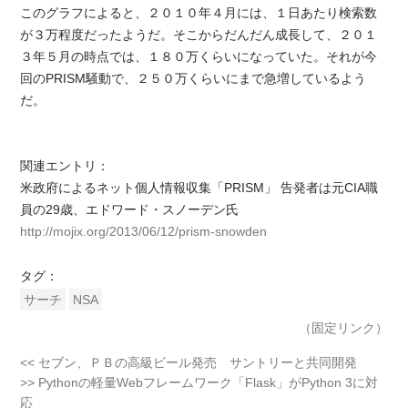
このグラフによると、２０１０年４月には、１日あたり検索数
が３万程度だったようだ。そこからだんだん成長して、２０１
３年５月の時点では、１８０万くらいになっていた。それが今
回のPRISM騒動で、２５０万くらいにまで急増しているよう
だ。
関連エントリ：
米政府によるネット個人情報収集「PRISM」 告発者は元CIA職
員の29歳、エドワード・スノーデン氏
http://mojix.org/2013/06/12/prism-snowden
タグ：
サーチ
NSA
（固定リンク）
<< セブン、ＰＢの高級ビール発売 サントリーと共同開発
>> Pythonの軽量Webフレームワーク「Flask」がPython 3に対
応