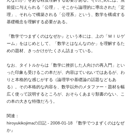
んなのか」をある程度理解する必要がある。そのためには、無
前提に与えられる「公理」、そこから論理的に導出された「定
理」、それらで構築される「公理系」という、数学を構成する
基礎概念を理解する必要がある。
『数学でつまずくのはなぜか』という本には、上の「ＭＩＵゲ
ーム」をはじめとして、「数学とはなんなのか」を理解するた
めの題材、きっかけがたくさん詰まっている。
なお、タイトルからは「数学に挫折した人向けの再入門」とい
った印象も受けるこの本だが、内容はていねいではあるが、わ
りと本格的な感じがする（論理学や基礎論の話題などもあ
る）。その本格的な内容を、数学以外のメタファー・題材を幅
広く使って説明するところが、おそらくあまり類書のない、こ
の本の大きな特徴だろう。
関連：
hiroyukikojimaの日記 - 2008-01-18 『数学でつまずくのはなぜ
か』