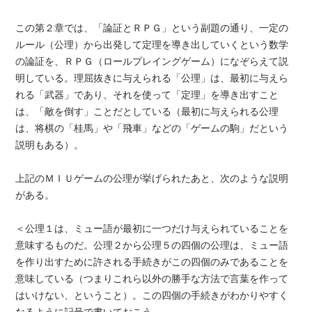
この第２章では、「論証とＲＰＧ」という副題の通り、一定の
ルール（公理）から出発して定理を導き出していくという数学
の論証を、ＲＰＧ（ロールプレイングゲーム）になぞらえて説
明している。理屈抜きに与えられる「公理」は、最初に与えら
れる「武器」であり、それを使って「定理」を導き出すこと
は、「敵を倒す」ことだとしている（最初に与えられる公理
は、将棋の「桂馬」や「飛車」などの「ゲームの駒」だという
説明もある）。
上記のＭＩＵゲームの公理が挙げられたあと、次のような説明
がある。
＜公理１は、ミュー語が最初に一つだけ与えられていることを
意味するものだ。公理２から公理５の四個の公理は、ミュー語
を作り出すために許される手続きがこの四個のみであることを
意味している（つまりこれら以外の勝手な方法で言葉を作って
はいけない、ということ）。この四個の手続きがわかりやすく