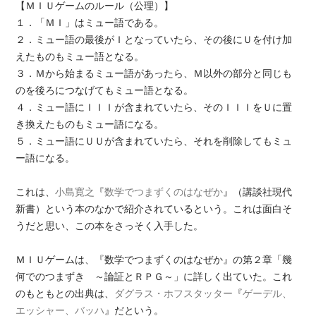
【ＭＩＵゲームのルール（公理）】
１．「ＭＩ」はミュー語である。
２．ミュー語の最後がＩとなっていたら、その後にＵを付け加
えたものもミュー語となる。
３．Ｍから始まるミュー語があったら、Ｍ以外の部分と同じも
のを後ろにつなげてもミュー語となる。
４．ミュー語にＩＩＩが含まれていたら、そのＩＩＩをＵに置
き換えたものもミュー語になる。
５．ミュー語にＵＵが含まれていたら、それを削除してもミュ
ー語になる。
これは、
小島寛之
『
数学でつまずくのはなぜか
』（講談社現代
新書）という本のなかで紹介されているという。これは面白そ
うだと思い、この本をさっそく入手した。
ＭＩＵゲームは、『数学でつまずくのはなぜか』の第２章「幾
何でのつまずき ～論証とＲＰＧ～」に詳しく出ていた。これ
のもともとの出典は、
ダグラス・ホフスタッター
『
ゲーデル、
エッシャー、バッハ
』だという。