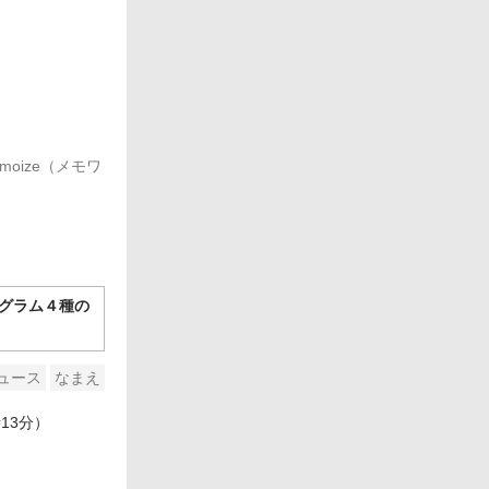
moize（メモワ
ログラム４種の
ュース
なまえ
13分）