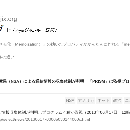
ix.org
nで「メモ化（Memoization）」の効いたプロパティがかんたんに作れる「me
キルの違い
障局（NSA）による通信情報の収集体制が判明 「PRISM」は監視プ
NSA
アメリカ
ネット
政治
ニ
国:情報収集体制が判明…プログラム４種が監視（2013年06月17日 12時
i.jp/select/news/20130617k0000e030144000c.html