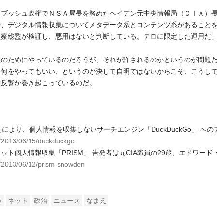
、ブッシュ政権でＮＳＡ局長を務めたヘイデン元中央情報局（ＣＩＡ）
で、デジタル情報収集についてメタデータ系とコンテンツ系があること
監察総監が検証し、悪用はないと判断している。テロに限定した運用だ
義のためにやっているのだろうが、それが許されるのかというのが問題
は何をやってもいい、というのが決して自明ではないからこそ、こうし
大反響が巻き起こっているのだ。
：
騒動により、個人情報を収集しないサーチエンジン「DuckDuckGo」 へ
rg/2013/06/15/duckduckgo
ット個人情報収集「PRISM」 告発者は元CIA職員の29歳、エドワー
rg/2013/06/12/prism-snowden
カ
ネット
政治
ニュース
なまえ