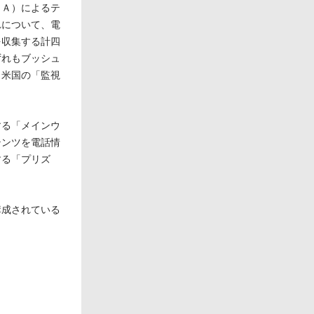
ＳＡ）によるテ
れについて、電
を収集する計四
ずれもブッシュ
。米国の「監視
する「メインウ
テンツを電話情
する「プリズ
構成されている