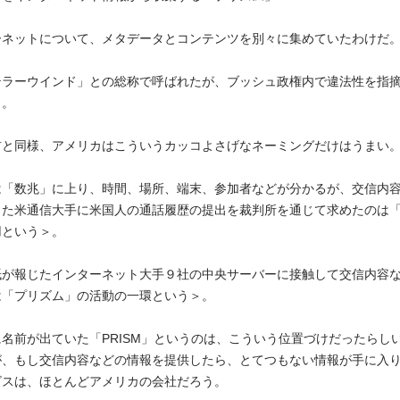
ーネットについて、メタデータとコンテンツを別々に集めていたわけだ
テラーウインド」との総称で呼ばれたが、ブッシュ政権内で違法性を指
＞。
前と同様、アメリカはこういうカッコよさげなネーミングだけはうまい
は「数兆」に上り、時間、場所、端末、参加者などが分かるが、交信内
じた米通信大手に米国人の通話履歴の提出を裁判所を通じて求めたのは
用という＞。
紙が報じたインターネット大手９社の中央サーバーに接触して交信内容
は「プリズム」の活動の一環という＞。
名前が出ていた「PRISM」というのは、こういう位置づけだったらし
が、もし交信内容などの情報を提供したら、とてつもない情報が手に入
ビスは、ほとんどアメリカの会社だろう。