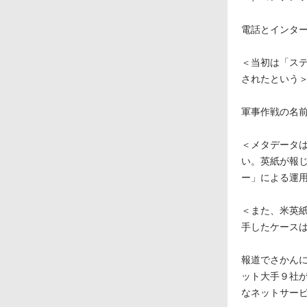
電話とインタ
＜当初は「ス
されたという
軍事作戦の名
＜メタデータ
い。英紙が報
ー」による運
＜また、米英
手したケース
報道でさかんに
ット大手９社
なネットサー