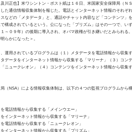
ン及川正也】米ワシントン・ポスト紙は１６日、米国家安全保障局（Ｎ
とした通信情報収集体制を報じた。電話とインターネット情報のそれぞ
レスなどの「メタデータ」と、通話やチャット内容など「コンテンツ」
ムで構成されているという。公になった「プリズム」はその一つで、い
０１～０９年）の後期に導入され、オバマ政権が引き継いだとみられる
が明らかになった＞。
と、運用されているプログラムは（１）メタデータを電話情報から収集
メタデータをインターネット情報から収集する「マリーナ」（３）コン
る「ニュークレオン」（４）コンテンツをインターネット情報から収集
。
局（NSA）による情報収集体制は、以下の４つの監視プログラムから
タを電話情報から収集する「メインウエー」
タをインターネット情報から収集する「マリーナ」
ツを電話情報から収集する「ニュークレオン」
ツをインターネット情報から収集する「プリズム」