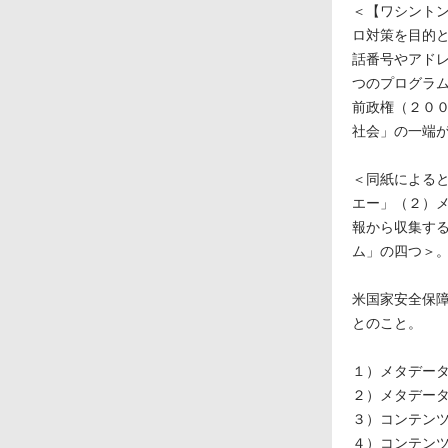
＜【ワシント
ロ対策を目的
話番号やアド
つのプログラ
前政権（２０
社会」の一端
＜同紙による
エー」（２）
報から収集す
ム」の四つ＞
米国家安全保障
とのこと。
１）メタデー
２）メタデー
３）コンテン
４）コンテン