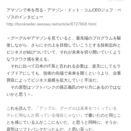
アマゾンで本を売る - アマゾン・ドット・コムCEOジェフ・ベ
ゾスのインタビュー
http://bookseller.seesaa.net/article/8727868.html
＜グーグルやアマゾンを見ていると、最先端のプログラムを駆
使しながら、さらにその上を目指していこうとする技術志向と
ビジネスが結びついていて、それが未来を切り開いていくよう
なワクワク感を覚える。
それに比べて日本のIT系と言われる企業は、楽天にしてもラ
イブドアにしても、技術の先端で未来を開くというより、企業
買収によってビジネス規模を拡大していく手法だ。
その原型はソフトバンクの孫正義氏のやり方にあるのではな
いかと思う＞。
これを読んで、「
アップル、グーグルは未来をつくっている
テレビ局なんか買っている場合じゃない
」で書いたのと同じこ
とを感じている人がここにもいた、と思うと同時に、そうか、
原型はソフトバンクだったんだ、と思い至った。