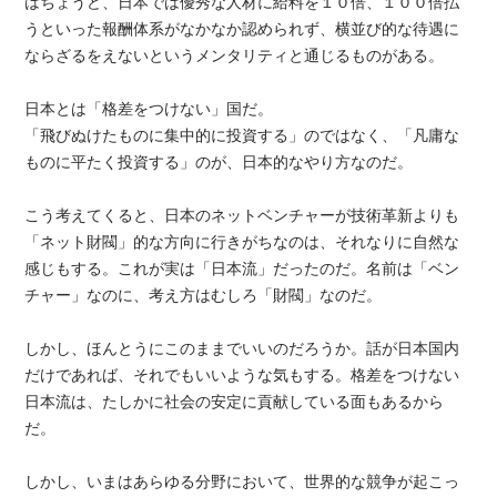
はちょうど、日本では優秀な人材に給料を１０倍、１００倍払
うといった報酬体系がなかなか認められず、横並び的な待遇に
ならざるをえないというメンタリティと通じるものがある。
日本とは「格差をつけない」国だ。
「飛びぬけたものに集中的に投資する」のではなく、「凡庸な
ものに平たく投資する」のが、日本的なやり方なのだ。
こう考えてくると、日本のネットベンチャーが技術革新よりも
「ネット財閥」的な方向に行きがちなのは、それなりに自然な
感じもする。これが実は「日本流」だったのだ。名前は「ベン
チャー」なのに、考え方はむしろ「財閥」なのだ。
しかし、ほんとうにこのままでいいのだろうか。話が日本国内
だけであれば、それでもいいような気もする。格差をつけない
日本流は、たしかに社会の安定に貢献している面もあるから
だ。
しかし、いまはあらゆる分野において、世界的な競争が起こっ