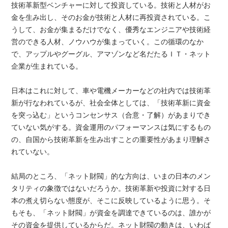
技術革新型ベンチャーに対して投資している。技術と人材がお
金を生み出し、そのお金が技術と人材に再投資されている。こ
うして、お金が集まるだけでなく、優秀なエンジニアや技術経
営のできる人材、ノウハウが集まっていく。この循環のなか
で、アップルやグーグル、アマゾンなど名だたるＩＴ・ネット
企業が生まれている。
日本はこれに対して、車や電機メーカーなどの社内では技術革
新が行なわれているが、社会全体としては、「技術革新に資金
を突っ込む」というコンセンサス（合意・了解）があまりでき
ていない気がする。資金運用のパフォーマンスは気にするもの
の、自国から技術革新を生み出すことの重要性があまり理解さ
れていない。
結局のところ、「ネット財閥」的な方向は、いまの日本のメン
タリティの象徴ではないだろうか。技術革新や投資に対する日
本の煮え切らない態度が、そこに反映しているように思う。そ
もそも、「ネット財閥」が資金を調達できているのは、誰かが
その資金を提供しているからだ。ネット財閥の動きは、いわば