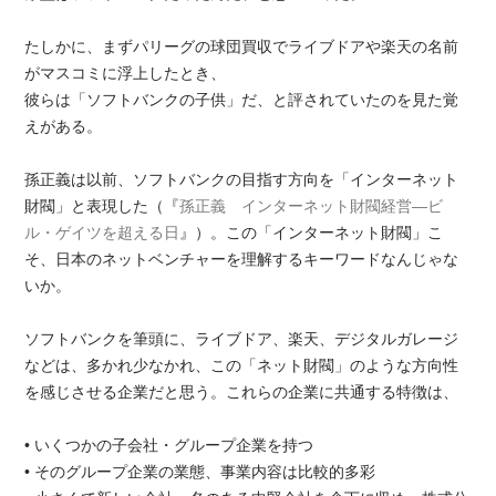
たしかに、まずパリーグの球団買収でライブドアや楽天の名前
がマスコミに浮上したとき、
彼らは「ソフトバンクの子供」だ、と評されていたのを見た覚
えがある。
孫正義は以前、ソフトバンクの目指す方向を「インターネット
財閥」と表現した（『
孫正義 インターネット財閥経営―ビ
ル・ゲイツを超える日
』）。この「インターネット財閥」こ
そ、日本のネットベンチャーを理解するキーワードなんじゃな
いか。
ソフトバンクを筆頭に、ライブドア、楽天、デジタルガレージ
などは、多かれ少なかれ、この「ネット財閥」のような方向性
を感じさせる企業だと思う。これらの企業に共通する特徴は、
• いくつかの子会社・グループ企業を持つ
• そのグループ企業の業態、事業内容は比較的多彩