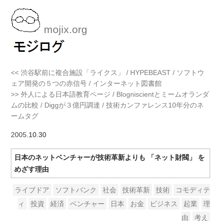
mojix.org
<< 渋谷駅前に複合施設「ライクス」 / HYPEBEAST / ソフトウ
ェア開発の５つの赤信号 / インターネット図書館
>> 外人による日本語教育ページ / Blogniscientとミームオランダ
ムの比較 / Diggが３億円調達 / 技術カンファレンス10年分のネ
ームタグ
2005
.10.30
日本のネットベンチャーが技術革新よりも 「ネット財閥」 を
めざす理由
ライブドア
ソフトバンク
社会
技術革新
技術
コモディテ
ィ
投資
経済
ベンチャー
日本
お金
ビジネス
起業
理
由
考え