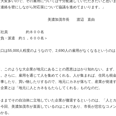
も大変多いので、その雇用については十分配慮していただきたいと思い
と連絡を密にしながら対応策について協議を進めてまいります。」
加茂市長 渡辺 直由
正社員 約８００名
遣 約１，６００名＞
口は55,000人程度のようなので、2,690人の雇用がなくなるというの
て、このような大企業が地元にあることの恩恵ははかり知れない。まず
る。さらに、雇用を通じて人を集めてくれる。人が集まれば、住民も税
食事したり、買い物したりするので、地元にカネが落ちて、産業が発達
、企業とは「地元に人とカネをもたらしてくれる」ものなのだ。
いままでその自治体に立地していた企業が撤退するというのは、「人と
。今回、美濃加茂市が直面しているのはこれであり、市長が悲壮なコメ
わかる。