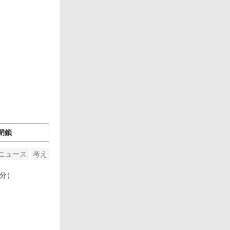
閉鎖
ニュース
考え
0分）