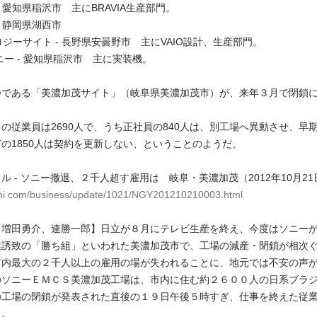
 - 愛知県稲沢市 主にBRAVIA生産部門。
 - 静岡県湖西市
ロジーサイト - 長野県安曇野市 主にVAIO設計、生産部門。
パニー - 愛知県稲沢市 主に実装機。
つである「美濃加茂サイト」（岐阜県美濃加茂市）が、来年３月で閉鎖
の従業員は2690人で、うち正社員の840人は、別工場へ異動させ、早
の1850人は契約を更新しない、ということのようだ。
ル - ソニー撤退、２千人超す雇用は 岐阜・美濃加茂（2012年10月21
ahi.com/business/update/1021/NGY201210210003.html
、増田勇介、連勝一郎】日立が８月にテレビ生産を終え、今度はソニー
業誘致の「勝ち組」といわれた美濃加茂市で、工場の減産・閉鎖が相次
市内最大の２千人以上の雇用の場が失われることに、地元では不安の声
ソニーＥＭＣＳ美濃加茂工場は、市内に住む約２６００人の日系ブラ
の工場の閉鎖が発表された直後の１９日午後５時すぎ、仕事を終えた従
た。