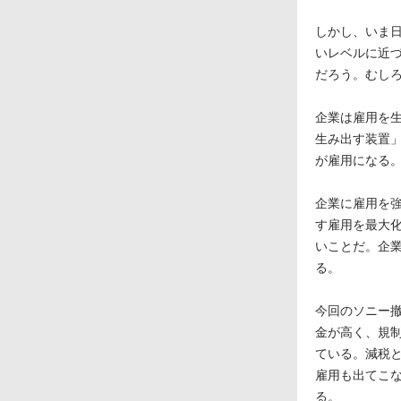
しかし、いま
いレベルに近
だろう。むし
企業は雇用を
生み出す装置
が雇用になる
企業に雇用を
す雇用を最大
いことだ。企
る。
今回のソニー
金が高く、規
ている。減税
雇用も出てこ
る。