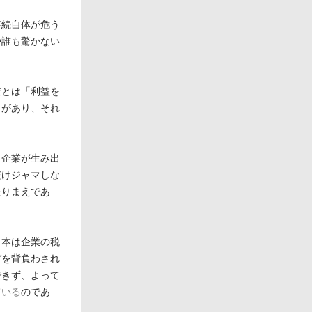
存続自体が危う
や誰も驚かない
業とは「利益を
」があり、それ
。企業が生み出
だけジャマしな
たりまえであ
日本は企業の税
デを背負わされ
できず、よって
ている
のであ