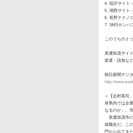
4. 稲沢サイト
5. 湖西サイト
6. 長野テクノ
7. SMSカン
このうちの１
美濃加茂サイト
派遣・請負など
朝日新聞デジタ
http://www.as
＜【志村英司
阜県内では企
なるのか」。
美濃加茂市の
就職先だ。こ
門から出てき