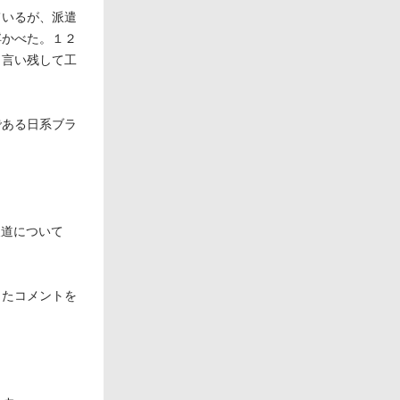
ているが、派遣
浮かべた。１２
と言い残して工
である日系ブラ
報道について
したコメントを