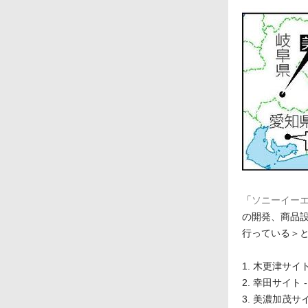
「
ソニーイー
の開発、商品
行っている＞
1. 木更津サイ
2. 幸田サイ
3. 美濃加茂