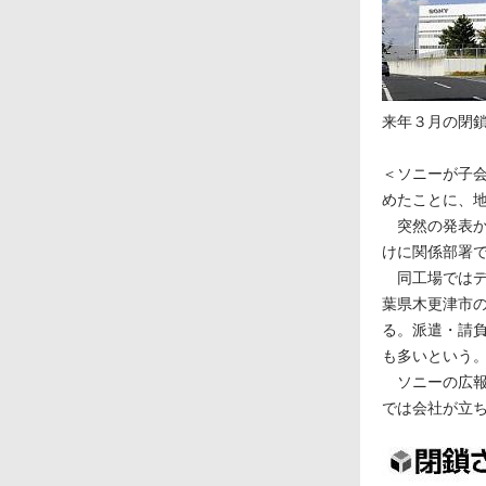
来年３月の閉
＜ソニーが子
めたことに、
突然の発表か
けに関係部署
同工場ではデ
葉県木更津市
る。派遣・請
も多いという
ソニーの広報
では会社が立