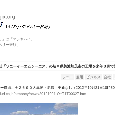
ix.org
かし」は「マジヤバイ」
「ペリー来航」
社「ソニーイーエムシーエス」の岐阜県美濃加茂市の工場を来年３月で
ソニー
雇用
ビジネス
会社
ニー撤退…全２６９０人異動・退職・更新なし（2012年10月21日10時5
miuri.co.jp/atmoney/news/20121021-OYT1T00327.htm