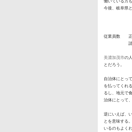
働いている方
今後、岐阜県
美濃
従業員数 
請負・派
美濃加茂市
の人
とだろう。
自治体にとっ
を払ってくれ
るし、地元で
治体にとって
逆にいえば、
とを意味する
いるのもよく