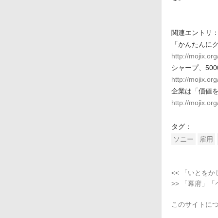
関連エントリ
「かんたんに
http://mojix.or
シャープ、50
http://mojix.o
企業は「価値
http://mojix.o
タグ：
ソニー
雇用
<< 「いとを
>> 「幕府」
このサイトに