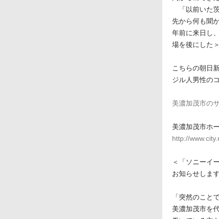
「以前いた茨
先から何も聞
年前に来日し
場を後にした
こちらの朝日
ジル人男性の
美濃加茂市の
美濃加茂市ホー
http://www.city
＜「ソニーイ
お知らせしま
「突然のこと
美濃加茂市を