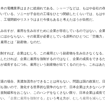
日本の電機業界はまさに総崩れである。
シャープ
などは、もはや会社の
づいている。ソニーが子会社の工場をひとつ閉鎖したくらいでは、もは
ろ、工場閉鎖やリストラはまだ今後もあると考えたほうが自然だ。
生み出すが、雇用を生み出すために企業が存在しているのではない。企
」にほかならない。その装置が必要としている原料のひとつに「労働力
。雇用とは「副産物」なのだ。
強制すれば、企業はむしろ、この雇用という副産物を生み出さなくなる
化したければ、企業に雇用を強制するのではなく、企業の成長をできる
業が成長するにつれ、雇用という副産物が出てくるのだから、これはあ
撤退の場合、美濃加茂市ができることは何もない。問題は国の政策だ。
制も強いので、激化する世界的な競争のなかで、日本企業は大きなハン
と規制緩和をおこない、このハンデをなくさない限り、日本企業は成長
ない。「
企業に雇用を強制する
」という考え方が、
むしろ雇用を減らし