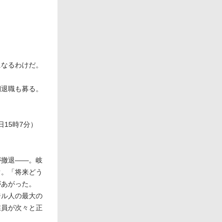
になるわけだ。
期退職も募る。
日15時7分）
が撤退――。岐
ぐ。「将来どう
があがった。
ジル人の最大の
業員が次々と正