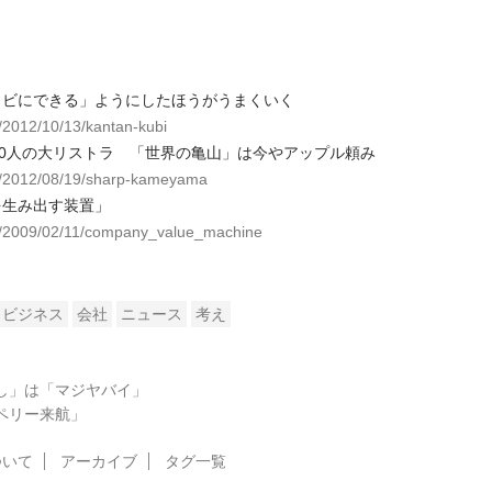
：
クビにできる」ようにしたほうがうまくいく
g/2012/10/13/kantan-kubi
00人の大リストラ 「世界の亀山」は今やアップル頼み
rg/2012/08/19/sharp-kameyama
を生み出す装置」
rg/2009/02/11/company_value_machine
ビジネス
会社
ニュース
考え
かし」は「マジヤバイ」
「ペリー来航」
ついて
アーカイブ
タグ一覧