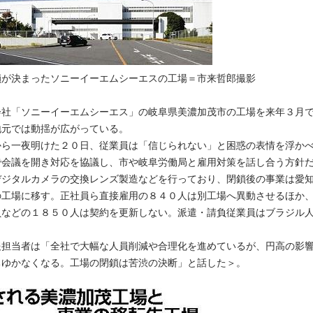
鎖が決まったソニーイーエムシーエスの工場＝市来哲郎撮影
会社「ソニーイーエムシーエス」の岐阜県美濃加茂市の工場を来年３月
地元では動揺が広がっている。
ら一夜明けた２０日、従業員は「信じられない」と困惑の表情を浮か
で会議を開き対応を協議し、市や岐阜労働局と雇用対策を話し合う方針
ジタルカメラの交換レンズ製造などを行っており、閉鎖後の事業は愛
の工場に移す。正社員ら直接雇用の８４０人は別工場へ異動させるほか
負などの１８５０人は契約を更新しない。派遣・請負従業員はブラジル
。
担当者は「全社で大幅な人員削減や合理化を進めているが、円高の影
ちゆかなくなる。工場の閉鎖は苦渋の決断」と話した＞。