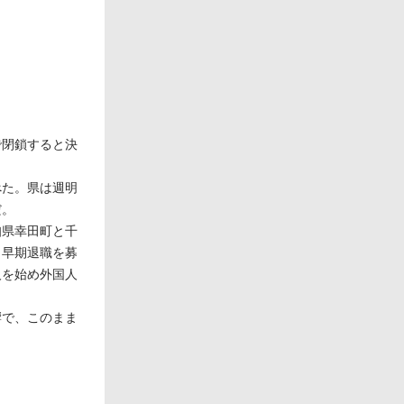
で閉鎖すると決
べた。県は週明
だ。
知県幸田町と千
、早期退職を募
人を始め外国人
響で、このまま