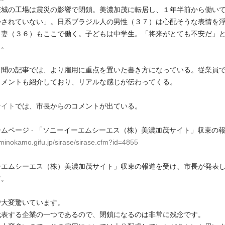
城の工場は震災の影響で閉鎖。美濃加茂に転居し、１年半前から働い
かされていない」。日系ブラジル人の男性（３７）は心配そうな表情を
、妻（３６）もここで働く。子どもは中学生。「将来がとても不安だ」
＞。
新聞の記事では、より雇用に重点を置いた書き方になっている。従業員
コメントも紹介しており、リアルな感じが伝わってくる。
サイト
では、市長からのコメントが出ている。
ムページ - 「ソニーイーエムシーエス（株）美濃加茂サイト」収束の
.minokamo.gifu.jp/sirase/sirase.cfm?id=4855
ーエムシーエス（株）美濃加茂サイト」収束の報道を受け、市長が発表
す。
で大変驚いています。
代表する企業の一つであるので、閉鎖になるのは非常に残念です。