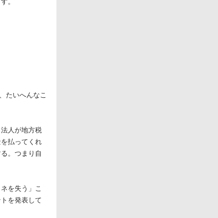
ます。
は、たいへんなこ
、法人が地方税
金を払ってくれ
する。つまり自
カネを失う」こ
ントを発表して